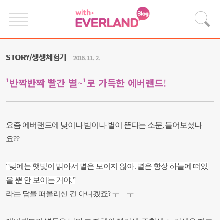
STORY/생생체험기
2016. 11. 2.
'반짝반짝 빨간 별~'로 가득한 에버랜드!
요즘 에버랜드에 낮이나 밤이나 별이 뜬다는 소문
,
들어보셨나
요
??
“
낮에는 햇빛이 밝아서 별은 보이지 않아
.
별은 항상 하늘에 떠있
을 뿐 안 보이는 거야
.
”
라는 답을 떠올리신 건 아니겠죠? ㅜ__ㅜ