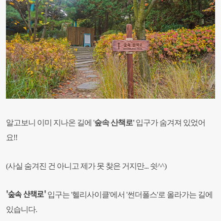
알고보니 이미 지나온 길에
'
숲속 산책로'
입구
가 숨겨져
있었어
요
!!
(사실 숨겨진 건 아니고 제가 못 찾은 거지만... 쉿^^)
'숲속 산책로'
입구는 '헬리사이클'에서 '썬더폴스'로 올라가는 길에
있습니다.