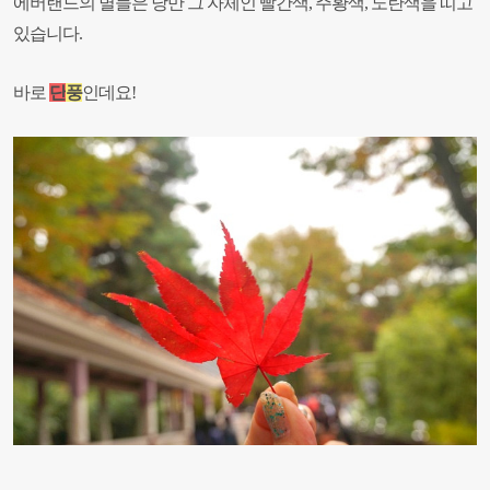
에버랜드의 별들은 낭만 그 자체인
빨간색
,
주황색
,
노란색을 띠고
있습니다.
바로
단
풍
인데요
!