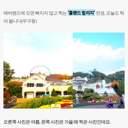
'홀
랜드 빌리지'
에버랜드에 오면 빠지지 않고 찍는
전경
,
오늘도 찍
어 봅니다
(
두구둥
)
오른쪽 사진은 여름
,
왼쪽 사진은 가을 때 찍은 사진인데요
.