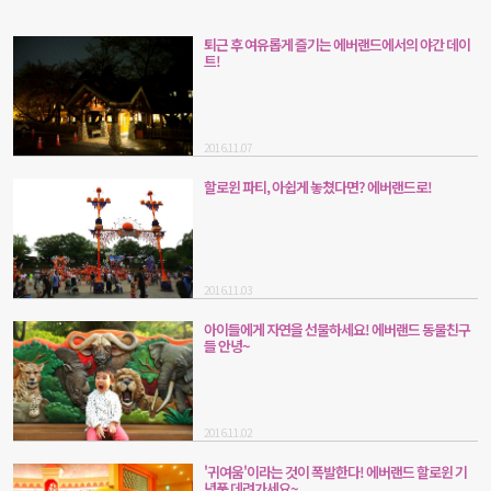
퇴근 후 여유롭게 즐기는 에버랜드에서의 야간 데이
트!
2016.11.07
할로윈 파티, 아쉽게 놓쳤다면? 에버랜드로!
2016.11.03
아이들에게 자연을 선물하세요! 에버랜드 동물친구
들 안녕~
2016.11.02
'귀여움'이라는 것이 폭발한다! 에버랜드 할로윈 기
념품 데려가세요~