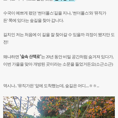
수국이 예쁘게 폈던 '썬더폴스'길
을 지나,
'썬더폴스'와 '뮤직가
든'
쪽에 있다는 숲길을 찾아 갑니다
.
길치인 저는 처음에 이 길을 잘 찾아갈 수 있을까 걱정이 됐지만 도
전!
'숲속 산책로'
왜냐하면
는 20년 동안 비밀 공간처럼 숨겨져 있다가,
이번 가을을 맞아 개방된 곳이라는 소문을 들었거든요
(
소근소근
)
역시나..
'뮤직가든' 앞에 도착했는데,
숲길은 어디
....
ㅎㅎ
...