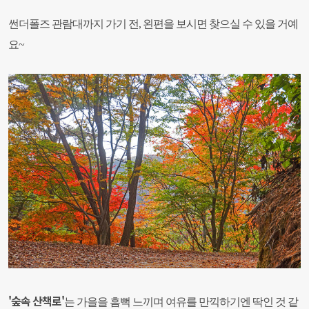
썬더폴즈 관람대까지 가기 전, 왼편을 보시면 찾으실 수 있을 거예
요~
'숲속 산책로'
는 가을을 흠뻑 느끼며 여유를 만끽하기엔 딱인 것 같