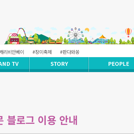
#캐리비안베이
#장미축제
#판다와쏭
AND TV
STORY
PEOPLE
 블로그 이용 안내