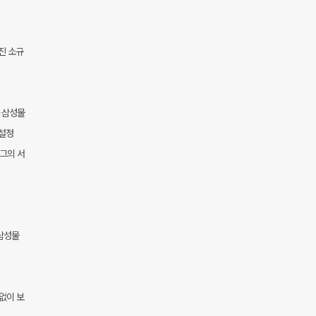
진 소규
 삼성물
재설정
그의 서
 삼성물
없이 보