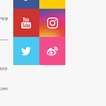
기업 블
객과 함
 고객의