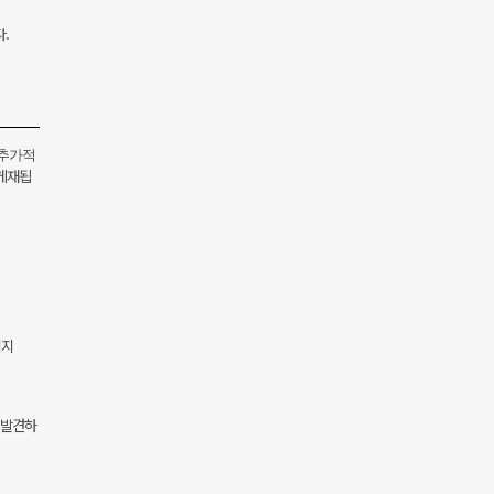
.
 추가적
 게재됩
이지
 발견하