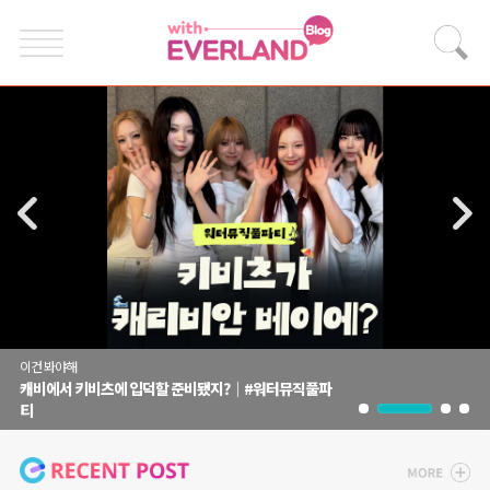
이건 봐야해
캐비에서 키비츠에 입덕할 준비됐지?｜#워터뮤직풀파
티