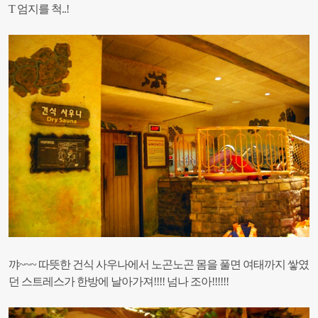
T 엄지를 척..!
꺄~~~ 따뜻한 건식 사우나에서 노곤노곤 몸을 풀면
여태까지 쌓였
던 스트레스가 한방에 날아가져!!!! 넘나 조아!!!!!!