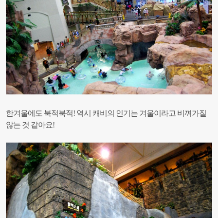
한겨울에도 북적북적!
역시 캐비의 인기는 겨울이라고 비껴가질
않는 것 같아요!