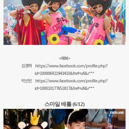
<페북>
김경하
https://www.facebook.com/profile.php?
id=100006921943410&fref=ufi&r***
박선빈
https://www.facebook.com/profile.php?
id=100010177651817&fref=ufi&r***
스마일 배틀 (6/12)