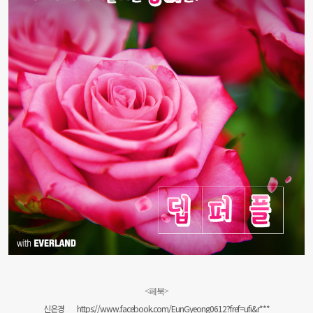
<페북>
신은경
https://www.facebook.com/EunGyeong0612?fref=ufi&r***