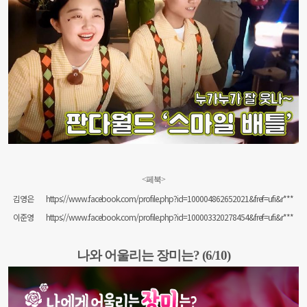
<페북>
김영은
https://www.facebook.com/profile.php?id=100004862652021&fref=ufi&r***
이준영
https://www.facebook.com/profile.php?id=100003320278454&fref=ufi&r***
나와 어울리는 장미는? (6/10)