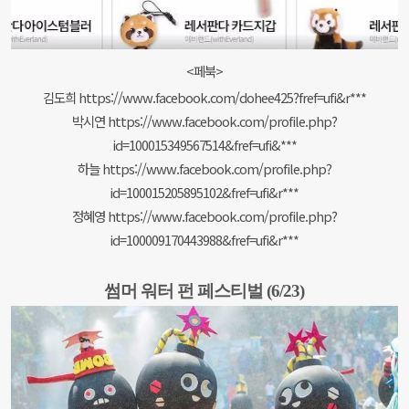
<페북>
김도희 https://www.facebook.com/dohee425?fref=ufi&r***
박시연 https://www.facebook.com/profile.php?
id=100015349567514&fref=ufi&***
하늘 https://www.facebook.com/profile.php?
id=100015205895102&fref=ufi&r***
정혜영 https://www.facebook.com/profile.php?
id=100009170443988&fref=ufi&r***
썸머 워터 펀 페스티벌 (6/23)