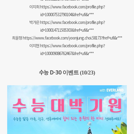
이지희 https://www.facebook.com/profile.php?
id=100007532790104&fref=ufi&r***
박가은 https://www.facebook.com/profile.php?
id=100014711505303&fref=ufi&r***
최윤정 https://www.facebook.com/yoonjung.choi.58173?fref=ufi&r***
이지현 https://www.facebook.com/profile.php?
id=100009086762467&fref=ufi&r***
수능 D-30
이벤트 (10/23)