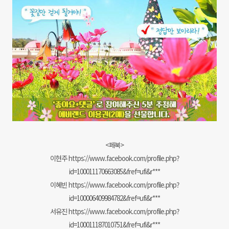
<페북>
이현주
https://www.facebook.com/profile.php?
id=100011170663085&fref=ufi&r***
이혜빈
https://www.facebook.com/profile.php?
id=100006409984782&fref=ufi&r***
서유진
https://www.facebook.com/profile.php?
id=100011187010751&fref=ufi&r***