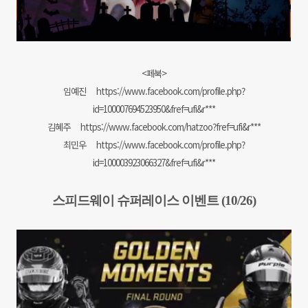
<페북>
임예진
https://www.facebook.com/profile.php?
id=100007694523950&fref=ufi&r***
김혜주
https://www.facebook.com/hatzoo?fref=ufi&r***
최민우
https://www.facebook.com/profile.php?
id=100003923066327&fref=ufi&r***
스피드웨이 슈퍼레이스 이벤트 (10/26)