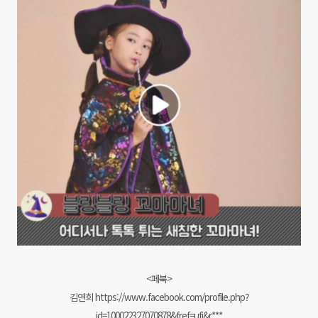
<페북>
김연희 https://www.facebook.com/profile.php?
id=100022327070878&fref=ufi&r***