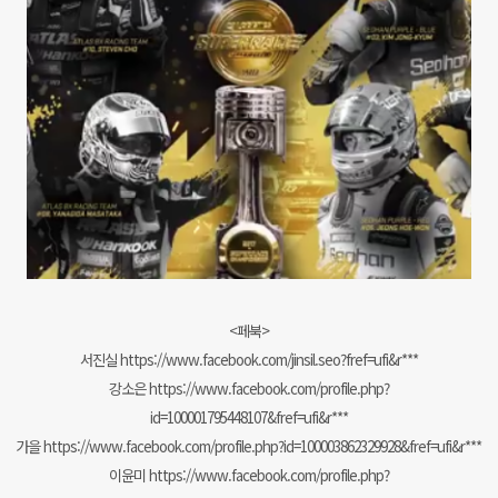
<페북>
서진실 https://www.facebook.com/jinsil.seo?fref=ufi&r***
강소은 https://www.facebook.com/profile.php?
id=100001795448107&fref=ufi&r***
가을 https://www.facebook.com/profile.php?id=100003862329928&fref=ufi&r***
이윤미 https://www.facebook.com/profile.php?