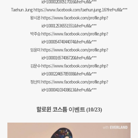
id=100002030517016&fref=ufi&r***
Taehun Jung https://www.facebook.com/taehun.jung.16?fref=ufi&r***
왕시온
https://www.facebook.com/profile.php?
id=100012536551551&fref=ufi&r***
박주승 https://www.facebook.com/profile.php?
id=100005474044074&fref=ufi&r***
임윤미 https://www.facebook.com/profile.php?
id=100001657406720&fref=ufi&r***
김문수 https://www.facebook.com/profile.php?
id=100022465785938&fref=ufi&r***
정산의 https://www.facebook.com/profile.php?
id=100004103438613&fref=ufi&r***
할로윈 코스튬
이벤트 (10/23)