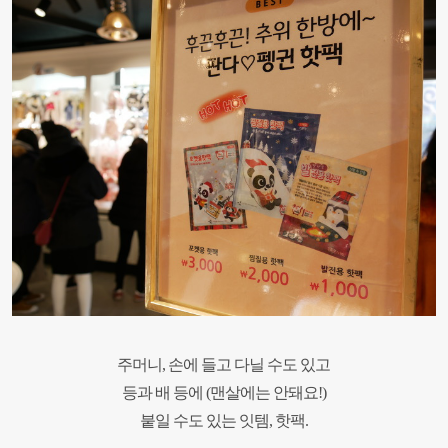
주머니, 손에 들고 다닐 수도 있고
등과 배 등에 (맨살에는 안돼요!)
붙일 수도 있는
잇템, 핫팩.