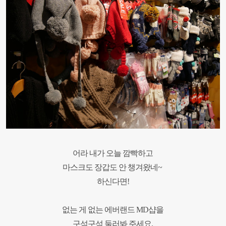
어라 내가 오늘 깜빡하고
마스크도 장갑도 안 챙겨왔네~
하신다면!
없는 게 없는 에버랜드 MD샵을
구석구석 둘러봐 주세요.