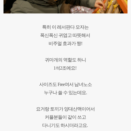
특히 이 레서판다 모자는
폭신폭신 귀엽고 따뜻해서
비주얼 효과가 짱!
귀마개의 역할도 하니
1석2조에요!
사이즈도 Free여서 남녀노소
누구나 쓸 수 있는데요.
요거랑 토끼가 양대산맥이어서
커플분들이 같이 쓰고
다니기도
하시더라고요.