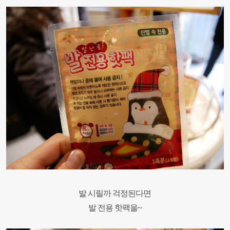
발 시릴까 걱정된다면
발 전용 핫팩을~