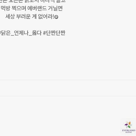
먹방 찍으며 에버랜드 거닐면
세상 부러운 게 없어라!
😋
#닭은_언제나_옳다 #단짠단짠