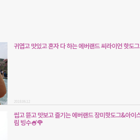
귀엽고 맛있고 혼자 다 하는 에버랜드 씨라이언 핫도그
2018.06.12
씹고 뜯고 맛보고 즐기는 에버랜드 장미핫도그&아이
림 빙수🍧🌹