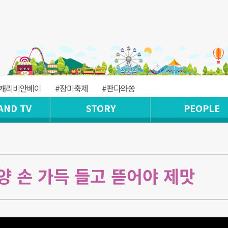
#캐리비안베이
#장미축제
#판다와쏭
AND TV
STORY
PEOPLE
양 손 가득 들고 뜯어야 제맛