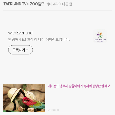
EVERLAND TV
ZOO뗌므
'
>
' 카테고리의 다른 글
withEverland
안녕하세요! 환상의 나라 에버랜드입니다.
구독하기
에버랜드 앵무새 방울이와 사육사의 꽁냥한 한 때💕
2018.07.31