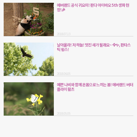
에버랜드 공식 귀요미! 판다 아이바오 5th 생파 현
장!🎉
2018.07.13
날아올라! 저 하늘! 멋진 새가 될래요~ 🦅✨, 판타스
틱 윙스!
2018.06.05
예쁜 나비와 함께 온몸으로 느끼는 봄! 에버랜드 버터
플라이 왈츠
2018.05.05