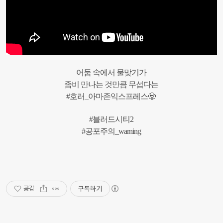
어둠 속에서 물맞기가
좀비 만나는 것만큼 무섭다는
#호러_아마존익스프레스🧟‍
#블러드시티2
#공포주의_warning
구독하기
공감