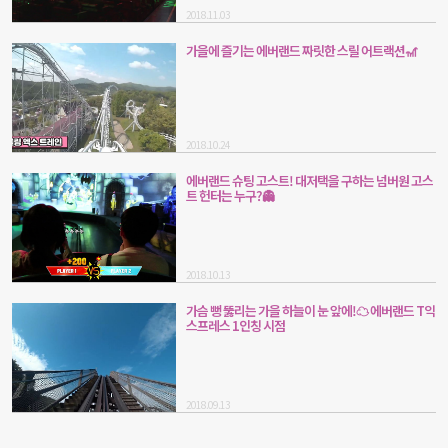
2018.11.03
가을에 즐기는 에버랜드 짜릿한 스릴 어트랙션🎢
2018.10.24
에버랜드 슈팅 고스트! 대저택을 구하는 넘버원 고스
트 헌터는 누구?👻
2018.10.13
가슴 뻥 뚫리는 가을 하늘이 눈 앞에!☁ 에버랜드 T익
스프레스 1인칭 시점
2018.09.13