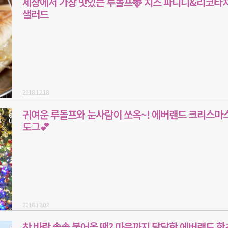
세상에서 가장 맛있는 루돌프🦌 치즈 파니니&리코타
샐러드
2018.12.18
귀여운 루돌프와 눈사람이 쏘옥~! 에버랜드 크리스마
도그💕
2018.12.02
찬 바람 솔솔 불어올 땐? 마음까지 달달한 에버랜드 