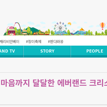
#캐리비안베이
#장미축제
#판다와쏭
AND TV
STORY
PEOPLE
 마음까지 달달한 에버랜드 크리