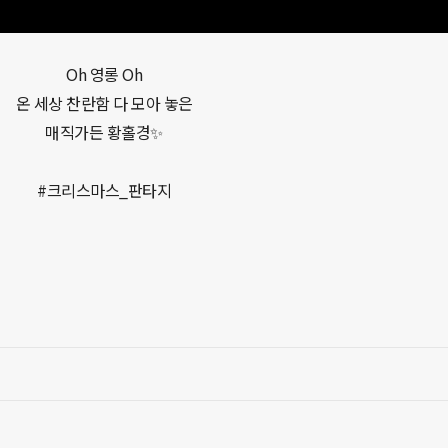
Oh 영롱 Oh

온 세상 찬란함 다 모아 놓은

매직가든 황홀경✨

#크리스마스_판타지