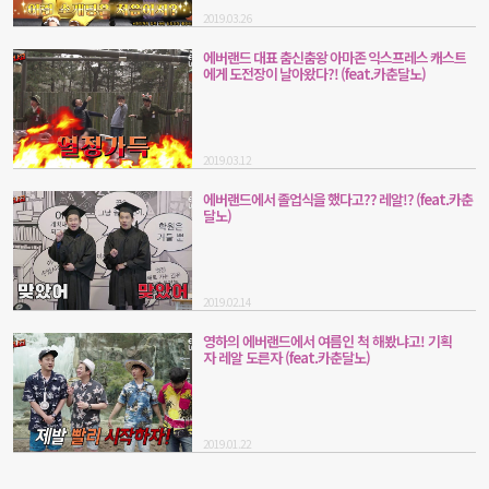
2019.03.26
에버랜드 대표 춤신춤왕 아마존 익스프레스 캐스트
에게 도전장이 날아왔다?! (feat.카춘달노)
2019.03.12
에버랜드에서 졸업식을 했다고?? 레알!? (feat.카춘
달노)
2019.02.14
영하의 에버랜드에서 여름인 척 해봤냐고! 기획
자 레알 도른자 (feat.카춘달노)
2019.01.22