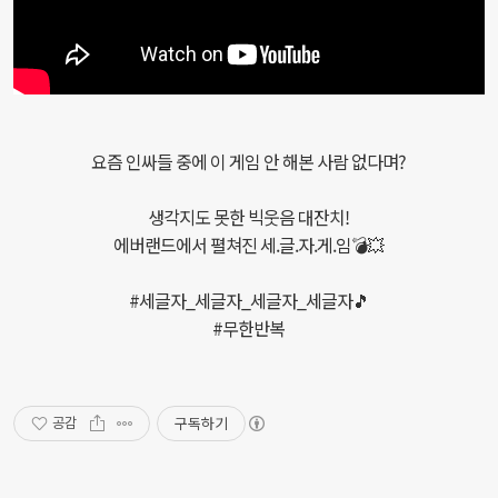
요즘 인싸들 중에 이 게임 안 해본 사람 없다며?
생각지도 못한 빅웃음 대잔치!
에버랜드에서 펼쳐진 세.글.자.게.임💣💥
#세글자_세글자_세글자_세글자🎵
#무한반복
구독하기
공감