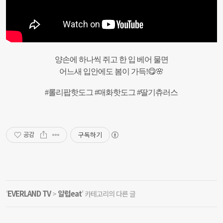
양손에
하나씩
쥐고
한
입
베어
물면
어느새
입안에도
봄이
가득
!
😋🌸
#
롤리팝핫도그
#
매화핫도그
#
딸기츄러스
구독하기
공감
EVERLAND TV
알럽eat
'
>
' 카테고리의 다른 글