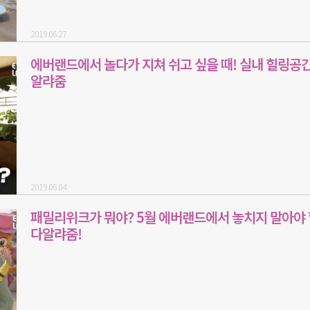
2019.06.27
에버랜드에서 놀다가 지쳐 쉬고 싶을 때! 실내 힐링공간
알랴줌
2019.06.04
패밀리위크가 뭐야? 5월 에버랜드에서 놓치지 말아야 
다알랴줌!