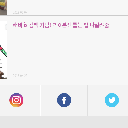
2019.05.04
캐비 is 컴백 기념! ㄹㅇ본전 뽑는 법 다알랴줌
2019.04.25