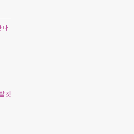
 다
할 것