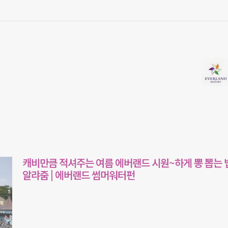
캐비만큼 적셔주는 여름 에버랜드 시원~하게 뽕 뽑는 
알랴줌 | 에버랜드 썸머워터펀