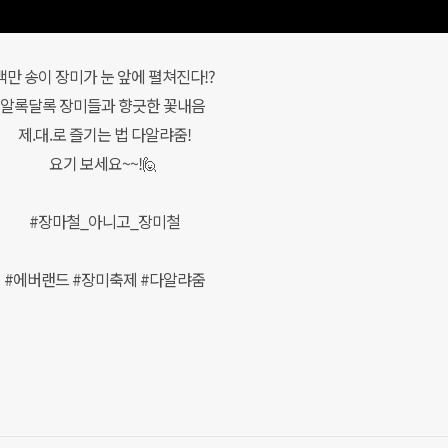
백만 송이 장미가 눈 앞에 펼쳐진다!?
알록달록 장미들과 향긋한 꽃내음
제.대.로 즐기는 법 다알랴줌!
요기 보세요~~!🙋
#장마철_아니고_장미철
#에버랜드 #장미축제 #다알랴줌