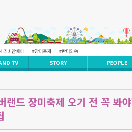
#캐리비안베이
#장미축제
#판다와쏭
AND TV
STORY
PEOPLE
버랜드 장미축제 오기 전 꼭 봐
팁