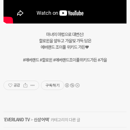
마녀의 마법으로 대변신!
할로윈을 앞두고 가을빛 가득 담은
에버랜드 조이풀 위키드 가든🧡
#에버랜드 #할로윈 #에버랜드조이풀위키드가든 #가을
구독하기
공감
EVERLAND TV
신상어택
'
>
' 카테고리의 다른 글