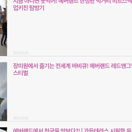
지금 아니면 못먹어! 에버랜드 한정판 먹거리 히트스낵
업키친 탐방기
2019.11.03
장미원에서 즐기는 전세계 바비큐! 에버랜드 레드앤그
스티벌
2019.10.01
에버랜드에서 천국을 맛보다?! | 가든테라스 시원한 음