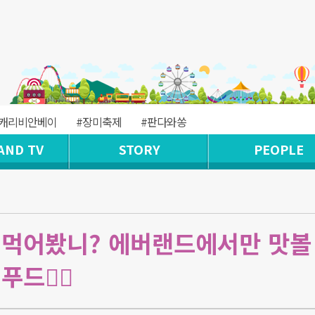
#캐리비안베이
#장미축제
#판다와쏭
AND TV
STORY
PEOPLE
 먹어봤니? 에버랜드에서만 맛볼
드🧟‍♂