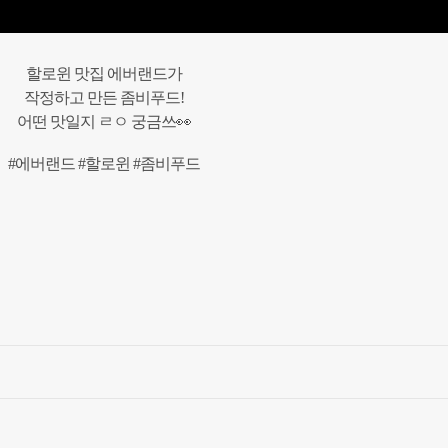
할로윈
맛집
에버랜드가
작정하고
만든
좀비푸드
!
어떤
맛일지
ㄹㅇ
궁금쓰
👀
#
에버랜드
#
할로윈
#
좀비푸드