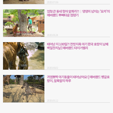
2020.07.06
엄청 큰 동네 형아 알파카?!｜댕댕미 넘치는 '모카'의
에버랜드 뿌빠타운 점령기
2020.06.24
태어난 지 100일?! 천방지축 아기 한국 호랑이 남매
백일잔치날 | 에버랜드 타이거밸리
2020.06.02
귀염뽀짝 아기동물이 태어났어요! | 에버랜드 벵갈호
랑이, 얼룩말의 하루
2020.05.12