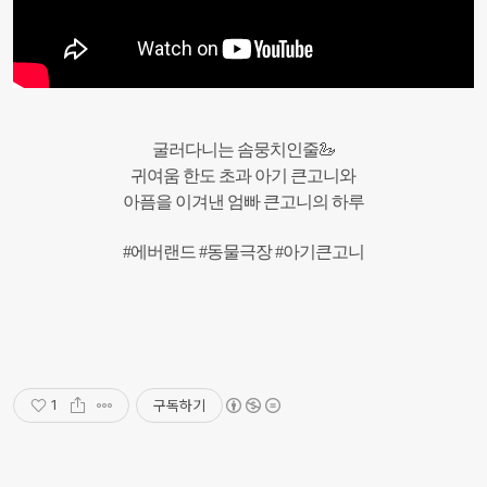
굴러다니는 솜뭉치인줄🦢
귀여움 한도 초과 아기 큰고니와
아픔을 이겨낸 엄빠 큰고니의 하루
#에버랜드 #동물극장 #아기큰고니
구독하기
1