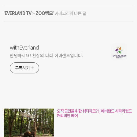
EVERLAND TV
ZOO뗌므
'
>
' 카테고리의 다른 글
withEverland
안녕하세요! 환상의 나라 에버랜드입니다.
구독하기
오직 곰만을 위한 워터파크?! | 에버랜드 사파리월드
캐리비안 베어