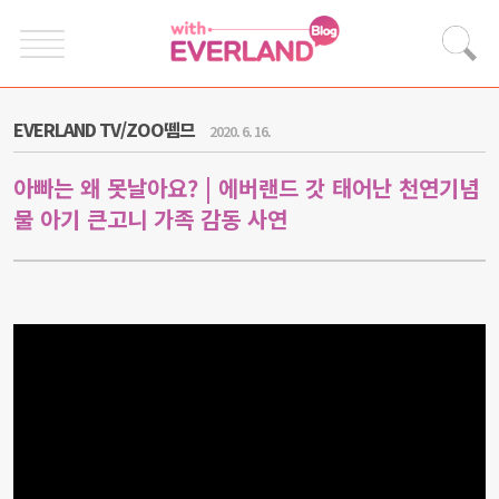
EVERLAND TV/ZOO뗌므
2020. 6. 16.
아빠는 왜 못날아요? | 에버랜드 갓 태어난 천연기념
물 아기 큰고니 가족 감동 사연