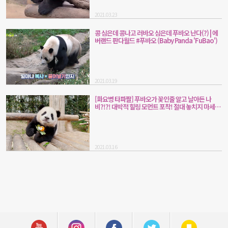
2021.03.23
콩 심은데 콩나고 러바오 심은데 푸바오 난다(?) | 에
버랜드 판다월드 #푸바오 (Baby Panda 'FuBao')
2021.03.19
[화요병 타파짤] 푸바오가 꽃인줄 알고 날아든 나
비?!?! 대박적 힐링 모먼트 포착! 절대 놓치지 마세요
| 에버랜드 판다월드 #푸바오 (Panda FuBao)
2021.03.16