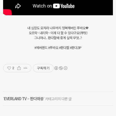
내 심장도 모자라 나무까지 정복해버린 푸바오💖
오르락~ 내리락~ 이제 다 할 수 있다구요!(뿌듯)
그나저나.. 판다할배 중계 실력 무엇..?
#에버랜드 #푸바오 #판다짤 #판다ZIP
구독하기
2
EVERLAND TV
판다와쏭
'
>
' 카테고리의 다른 글