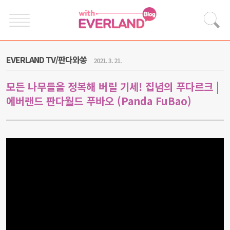
EVERLAND TV/판다와쏭
2021. 3. 21.
모든 나무들을 정복해 버릴 기세! 집념의 푸다르크 |
에버랜드 판다월드 푸바오 (Panda FuBao)