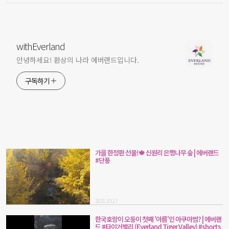
withEverland
안녕하세요! 환상의 나라 에버랜드입니다.
구독하기
가을 한정판 선물!🍁 신원리 은행나무 숲 | 에버랜드
#단풍
2021.10.17
한국호랑이 오둥이 첫째 '아름'인 아쿠아범? | 에버랜
드 #타이거밸리 (Everland Tiger Valley) #shorts