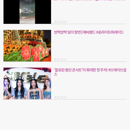
2021.10.16
반짝반짝 빛의 향연 | 에버랜드 #문라이트퍼레이드
2021.10.15
'할로윈 랜선 콘서트'의 화려한 첫 주자! #브레이브걸
스
2021.10.15