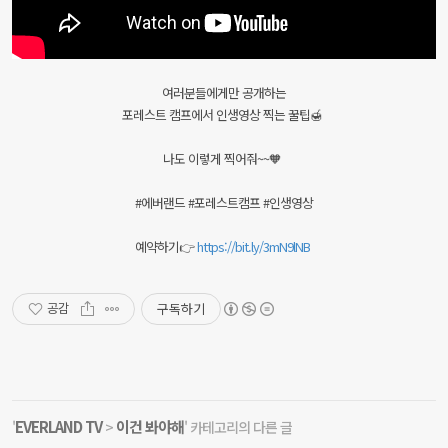
여러분들에게만 공개하는
포레스트 캠프에서 인생영상 찍는 꿀팁🍯
나도 이렇게 찍어줘~~🧡
#에버랜드 #포레스트캠프 #인생영상
예약하기👉
https://bit.ly/3mN9lNB
구독하기
공감
EVERLAND TV
이건 봐야해
'
>
' 카테고리의 다른 글