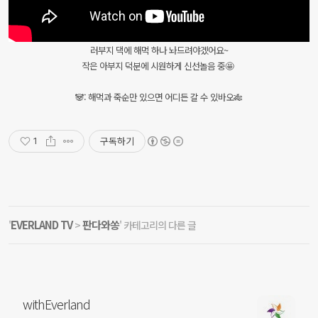
러부지 댁에 해먹 하나 놔드려야겠어요~
작은 아부지 덕분에 시원하게 신선놀음 중🤩
🐼: 해먹과 죽순만 있으면 어디든 갈 수 있바오🎋
구독하기
1
EVERLAND TV
판다와쏭
'
>
' 카테고리의 다른 글
withEverland