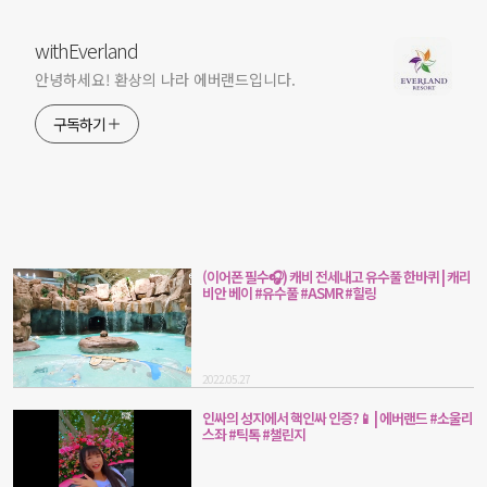
withEverland
안녕하세요! 환상의 나라 에버랜드입니다.
구독하기
(이어폰 필수🎧) 캐비 전세내고 유수풀 한바퀴 | 캐리
비안 베이 #유수풀 #ASMR #힐링
2022.05.27
인싸의 성지에서 핵인싸 인증?📱 | 에버랜드 #소울리
스좌 #틱톡 #챌린지