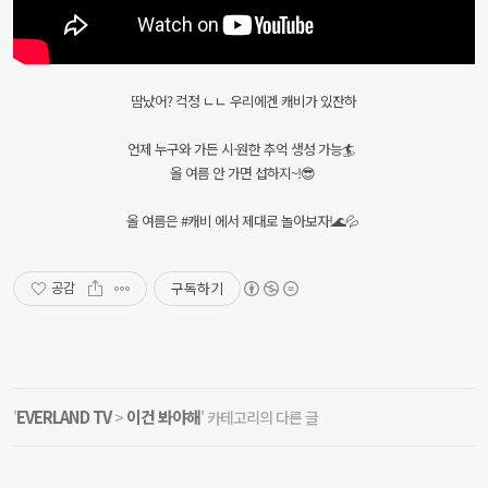
땀났어? 걱정 ㄴㄴ 우리에겐 캐비가 있잔하
언제 누구와 가든 시-원한 추억 생성 가능🏄
올 여름 안 가면 섭하지~!😎
올 여름은 #캐비 에서 제대로 놀아보자!🌊💦
구독하기
공감
EVERLAND TV
이건 봐야해
'
>
' 카테고리의 다른 글