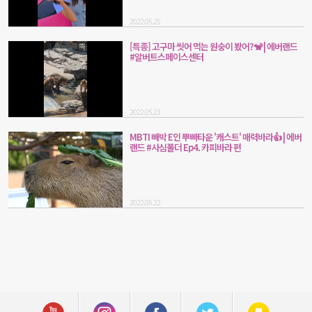
2022.05.25
[특종] 고구마 씻어 먹는 원숭이 봤어?🐒 | 에버랜드
#알버트스페이스센터
2022.05.23
MBTI 빼박 E인 뿌빠타운 '캐스트' 매력바라👍 | 에버
랜드 #사심폴더 Ep4. 카피바라 편
2022.05.22