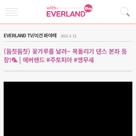
EVERLAND TV/이건 봐야해
2022. 5. 31.
(둠칫둠칫) 꽃가루를 날려~ 목돌리기 댄스 본좌 등
장!🦜 | 에버랜드 #주토피아 #앵무새