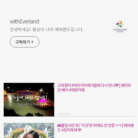
withEverland
안녕하세요! 환상의 나라 에버랜드입니다.
구독하기
고마웠어 #마르카리베 9월에 다시 만나💙 | 캐리비
안 베이 #해변카페
2022.06.01
📸졸업사진 특) '이것'만 피해도 안 망함ㅋㅋ | 에버랜
드 #장미축제 🌹