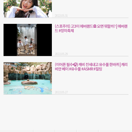
2022.05.31
(스포주의) 고3이 에버랜드🎡 오면 뭐할까? | 에버랜
드 #장미축제
2022.05.29
(이어폰 필수🎧) 캐비 전세내고 유수풀 한바퀴 | 캐리
비안 베이 #유수풀 #ASMR #힐링
2022.05.27