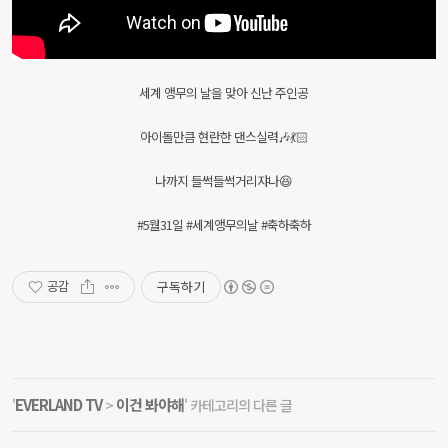
세계 앵무의 날을 맞아 신난 주인공
아이돌만큼 현란한 댄스실력🎶💃🏻
나까지 들썩들썩거리쟈나😆
#5월31일 #세계앵무의날 #축하축하
구독하기
공감
EVERLAND TV
이건 봐야해
'
>
' 카테고리의 다른 글