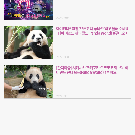
2022.09.08
아기판다? 이젠 '으른판다 푸바오'라고 불러주세요
~! | 에버랜드 판다월드(Panda World) #푸바오 #아
이바오
2022.08.31
[판다와쏭] 치카치카 포카포카 오로로로 퉤~💦 | 에
버랜드 판다월드(Panda World) #푸바오
2022.08.19