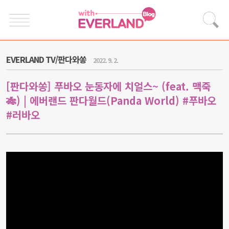
EVERLAND TV/판다와쏭
2022. 9. 2.
[판다와쏭] 푸바오 눈동자에 치얼스~ (feat. 맥죽
🎋) | 에버랜드 판다월드(Panda World) #푸바오
#러바오