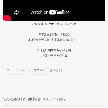
만능 송바오가 만든 오늘의 선물은?🎁
맥주?! 노우! 아닙니다🙅🏻‍♂️
대나무로 만든 시원한 맥죽🎋 맞습니당~🙆🏻‍♂️
푸바오의 행복한 독립을 위해
다 같이 짠 짠 짜안~!🥃
구독하기
1
EVERLAND TV
판다와쏭
'
>
' 카테고리의 다른 글