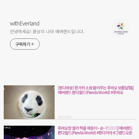
withEverland
안녕하세요! 환상의 나라 에버랜드입니다.
구독하기
[판다와쏭] 한가위 소원 들어주는 푸바오 보름달🥰 |
에버랜드 판다월드(Panda World) #푸바오
2022.09.09
푸바오랑 셀카 찍을 에둥이~ 손~?🙋‍♀🙋‍♂ | 에버랜드
판다월드(Panda World) #판다지아 #그랜드오픈