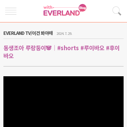
EVERLAND TV/이건 봐야해
2024. 7. 29.
동생조아 루랑둥이🐼│#shorts #루이바오 #후이
바오