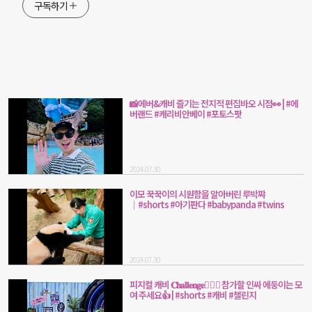
구독하기
📸에버&캐비 즐기는 전지적 편집바오 시점👀 | #에
버랜드 #캐리비안베이 #포토스팟
2024.07.30
이모 꾹꾹이의 시원함을 알아버린 루박쨔
│#shorts #아기판다 #babypanda #twins
2024.07.30
피지컬 캐비 𝐂𝐡𝐚𝐥𝐥𝐞𝐧𝐠𝐞🏋🏻‍♂ 참가할 인싸 에둥이는 모
여 주세요👍️ | #shorts #캐비 #챌린지