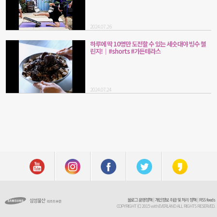
2024.07.26
하루에 딱 10명만 도전할 수 있는 세숫대야 빙수 챌
린지!│#shorts #가든테라스
2024.07.24
블로그 운영정책
|
개인정보 취급 및 처리 정책
|
RSS feeds
COPYRIGHT (C) 2015 withEVERLAND ALL RIGHTS RESERVED.