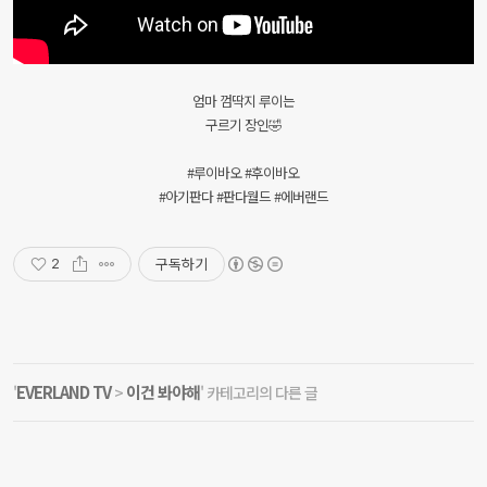
엄마 껌딱지 루이는
구르기 장인🤣
#루이바오 #후이바오
#아기판다 #판다월드 #에버랜드
구독하기
2
EVERLAND TV
이건 봐야해
'
>
' 카테고리의 다른 글