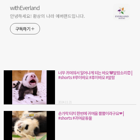
withEverland
안녕하세요! 환상의 나라 에버랜드입니다.
구독하기
너무 귀여워서 일어나게 되는 바오 🐼알람소리⏰ |
#shorts #루이바오 #후이바오 #알람
2024.11.21
손가락 터치 한번에 귀여움 뿜뿜이라구요❤ |
#shorts #귀여운동물