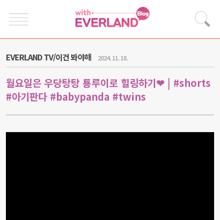
EVERLAND TV/이건 봐야해
2024. 11. 18.
월요일은 우당탕탕 툥루이로 힐링하기❤ | #shorts
#아기판다 #babypanda #twins