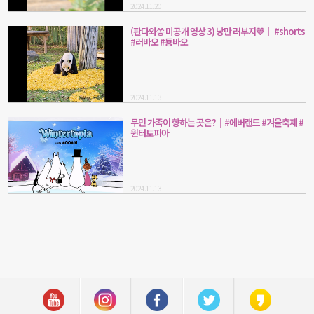
2024.11.20
(판다와쏭 미공개 영상 3) 낭만 러부지💛│ #shorts
#러바오 #툥바오
2024.11.13
무민 가족이 향하는 곳은?｜#에버랜드 #겨울축제 #
윈터토피아
2024.11.13