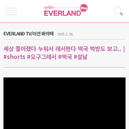
EVERLAND TV/이건 봐야해
2025. 1. 28.
세상 좋아졌다 누워서 레서판다 떡국 먹방도 보고.. |
#shorts #오구그레서 #떡국 #설날