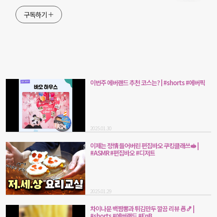
구독하기
이번주 에버랜드 추천 코스는? | #shorts #에버픽
2025.01.30
이제는 정情 들어버린 편집바오 쿠킹클래쓰🥪 |
#ASMR #편집바오 #디저트
2025.01.29
차이나문 백짬뽕과 튀김만두 깔끔 리뷰 🍜🍤 |
#shorts #에버랜드 #FnB