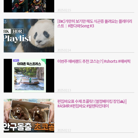
2025.02.15
[8𝗞]가만히 보기만 해도 식곤증 몰려오는 플레이리
스트｜#판다와Song #3
2025.02.14
이번주 에버랜드 추천 코스는? | #shorts #에버픽
2025.02.13
편집바오표 수제 초콜릿! (열정베이킹 장인🙏) |
#ASMR #편집바오 #발렌타인데이
2025.02.12