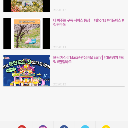
2025.03.17
다 퍼주는 구독 서비스 등장｜#shorts #가든패스 #
정원구독
2025.03.13
브릭 자신감 Max된 편집바오 asmr | #대관람차 #브
릭 #편집바오
2025.03.12