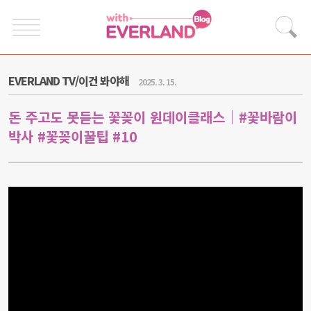
EVERLAND TV/이건 봐야해
2025. 3. 15.
돈 주고도 못듣는 꽃꽂이 원데이클래스｜#꽃바람이
박사 #꽃꽂이꿀팁 #10