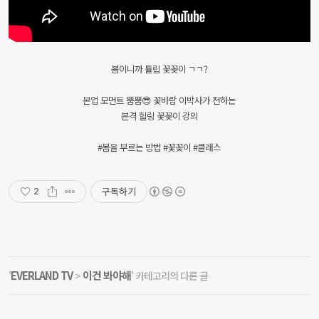
봄이니까 튤립 꽃꽂이 ㄱㄱ?
본업 모먼트 뿜뿜😎 꽃바람 이박사가 전하는
본격 힐링 꽃꽂이 강의
#봄을 부르는 방법 #꽃꽂이 #클래스
구독하기
2
EVERLAND TV
이건 봐야해
'
>
' 카테고리의 다른 글