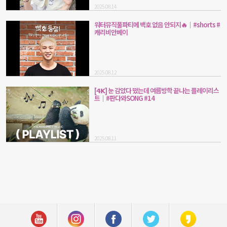
2025.08.14
워터뮤직풀파티에 백호 없음 안되지🔥｜#shorts #
캐리비안베이
2025.08.12
[𝟰𝗞] 눈 감았다 떴는데 여름방학 끝나는 플레이리스
트｜#판다와SONG #14
2025.08.11