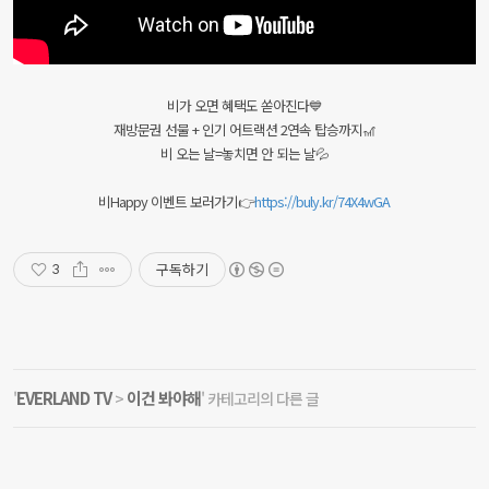
비가 오면 혜택도 쏟아진다💙
재방문권 선물 + 인기 어트랙션 2연속 탑승까지🎢
비 오는 날=놓치면 안 되는 날💦
비Happy 이벤트 보러가기👉
https://buly.kr/74X4wGA
구독하기
3
EVERLAND TV
이건 봐야해
'
>
' 카테고리의 다른 글