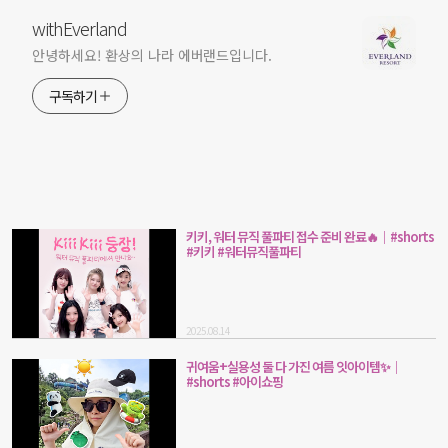
withEverland
안녕하세요! 환상의 나라 에버랜드입니다.
구독하기
키키, 워터 뮤직 풀파티 접수 준비 완료🔥｜#shorts
#키키 #워터뮤직풀파티
2025.08.14
귀여움+실용성 둘 다 가진 여름 잇아이템✨｜
#shorts #아이쇼핑