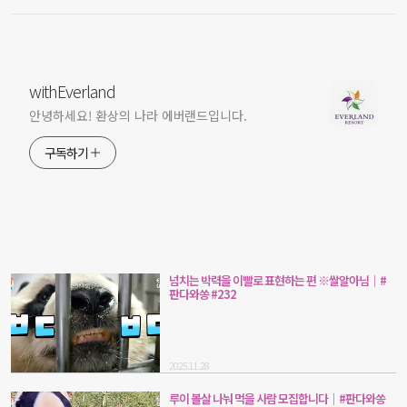
withEverland
안녕하세요! 환상의 나라 에버랜드입니다.
구독하기
넘치는 박력을 이빨로 표현하는 편 ※쌀알아님｜#
판다와쏭 #232
2025.11.28
루이 볼살 나눠 먹을 사람 모집합니다｜#판다와쏭