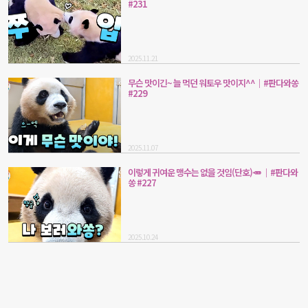
#231
2025.11.21
무슨 맛이긴~ 늘 먹던 워토우 맛이지^^｜#판다와쏭
#229
2025.11.07
이렇게 귀여운 맹수는 없을 것임(단호)🥕 ｜#판다와
쏭 #227
2025.10.24