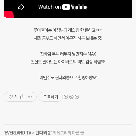
루이후이는 아침부터 레슬링 한 판하고ㅋㅋ
채혈 공부도 하면서 야무진 하루 보내는 중!
찬바람 부니 러부지 낭만지수 MAX
햇살도 알아보는 아이바오의 미모 감상 타임💚
이번주도 판다와쏭으로 힐링하쏭🐼
구독하기
3
EVERLAND TV
판다와쏭
'
>
' 카테고리의 다른 글