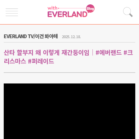
EVERLAND TV/이건 봐야해
2025. 12. 18.
산타 할부지 왜 이렇게 재간둥이임｜#에버랜드 #크
리스마스 #퍼레이드