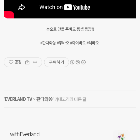
눈으로 만든 푸바오 동생 등장?!
#판다와쏭 #푸바오 #아이바오 #러바오
구독하기
공감
EVERLAND TV
판다와쏭
'
>
' 카테고리의 다른 글
withEverland