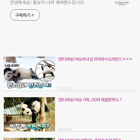
안녕하세요! 환상의 나라 에버랜드입니다.
구독하기
[판다와쏭] 바오부녀 넘 귀여워서 도라방스ㅋㅋㅋ
2023.02.10
[판다와쏭] 바오 가족, OO과 재결합하다..?
2023.02.03