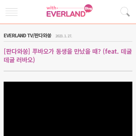
EVERLAND TV/판다와쏭
2023. 1. 27.
[판다와쏭] 푸바오가 동생을 만났을 때? (feat. 데굴
데굴 러바오)