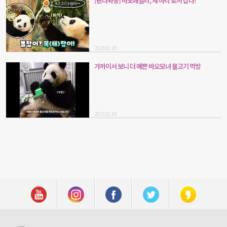
[판다와쏭] 바오패밀리, 세 마리 토끼 잡다!
2023.01.20
가까이서 보니 더 예쁜 바오모녀 물고기 먹방
2023.01.18