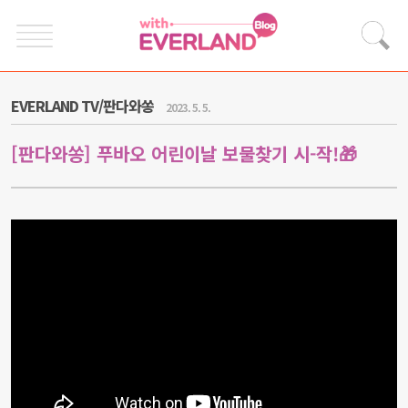
EVERLAND TV/판다와쏭
2023. 5. 5.
[판다와쏭] 푸바오 어린이날 보물찾기 시-작!🎁