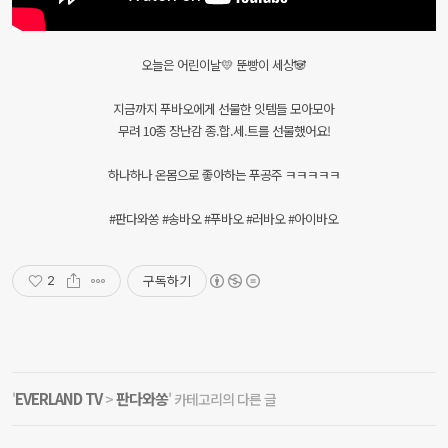
오늘은 어린이날💛 뚠빵이 세상🐼
지금까지 푸바오에게 선물한 잇템들 모아모아
무려 10종 장난감 종.합.세.트를 선물했어요!
하나하나 온몸으로 좋아하는 푸공주 ㅋㅋㅋㅋㅋ
#판다와쏭 #송바오 #푸바오 #러바오 #아이바오
구독하기
2
EVERLAND TV
판다와쏭
'
>
' 카테고리의 다른 글