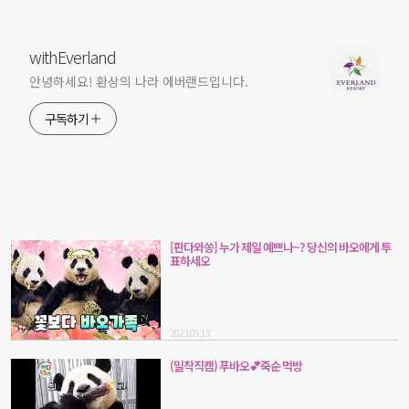
withEverland
안녕하세요! 환상의 나라 에버랜드입니다.
구독하기
[판다와쏭] 누가 제일 예쁘나~? 당신의 바오에게 투
표하세오
2023.05.13
(밀착직캠) 푸바오💕죽순 먹방