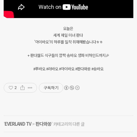
오늘은
세계 제일 미녀 판다
'아이바오'의 하루를 밀착 취재해봤습니다ㅎㅎ
+ 판다월드 식구들의 깜짝 송바오 생파 비하인드까지🎉
#푸바오 #러바오 #아이바오 #판다와쏭 #송바오
구독하기
2
EVERLAND TV
판다와쏭
'
>
' 카테고리의 다른 글