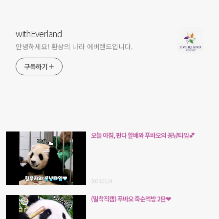
withEverland
안녕하세요! 환상의 나라 에버랜드입니다.
구독하기
오늘 아침, 판다 할배와 푸바오의 꽁냥타임💕
2023.05.24
(밀착직캠) 푸바오 죽순먹방 2탄❤