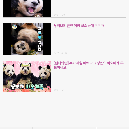
2023.05.20
푸바오의 흔한 아침 모습 공개 ㅋㅋㅋ
2023.05.16
[판다와쏭] 누가 제일 예쁘나~? 당신의 바오에게 투
표하세오
2023.05.13