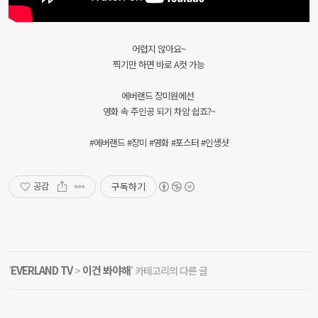
어렵지 않아요~
찍기만 하면 바로 A컷 가능
에버랜드 장미원에선
영화 속 주인공 되기 차암 쉽죠?~
#에버랜드 #장미 #영화 #포스터 #인생샷
구독하기
공감
EVERLAND TV
이건 봐야해
'
>
' 카테고리의 다른 글