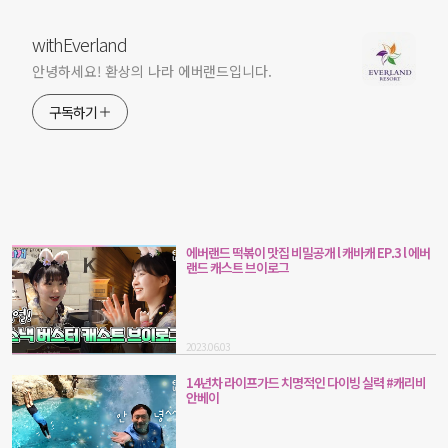
withEverland
안녕하세요! 환상의 나라 에버랜드입니다.
구독하기
에버랜드 떡볶이 맛집 비밀공개 l 캐바캐 EP.3 l 에버
랜드 캐스트 브이로그
2023.06.03
14년차 라이프가드 치명적인 다이빙 실력 #캐리비
안베이