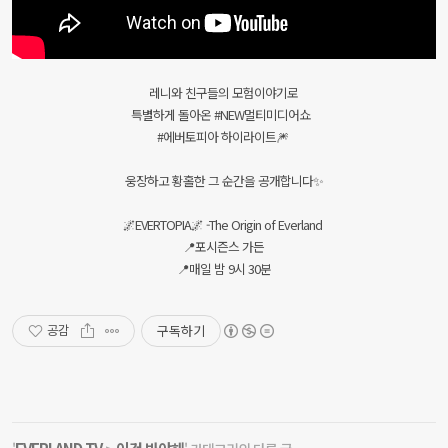
레니와 친구들의 모험이야기로
특별하게 돌아온 #NEW멀티미디어쇼
#에버토피아 하이라이트🎆
웅장하고 황홀한 그 순간을 공개합니다✨
🌌EVERTOPIA🌌 -The Origin of Everland
📍포시즌스 가든
📍매일 밤 9시 30분
구독하기
공감