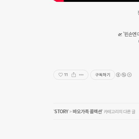
🛫 '왼손엔
구독하기
11
STORY
바오가족 콜렉션
'
>
' 카테고리의 다른 글