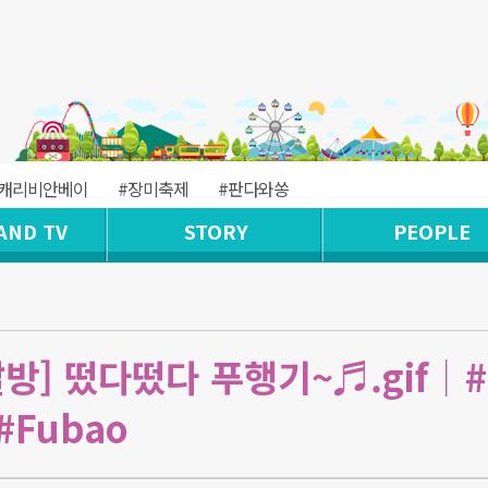
#캐리비안베이
#장미축제
#판다와쏭
AND TV
STORY
PEOPLE
방] 떴다떴다 푸행기~♬.gif│
#Fubao