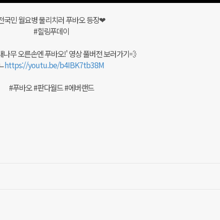
전국민 월요병 물리치러 푸바오 등장❤
#힐링푸데이
 대나무 오른손엔 푸바오!' 영상 풀버전 보러가기💨
ㄴ
https://youtu.be/b4IBK7tb38M
#푸바오 #판다월드 #에버랜드