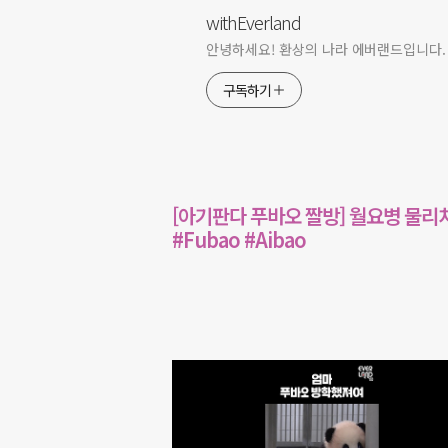
withEverland
안녕하세요! 환상의 나라 에버랜드입니다.
구독하기
[아기판다 푸바오 짤방] 월요병 물리치
#Fubao #Aibao