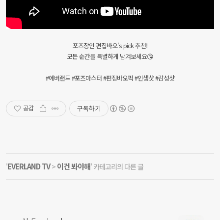
포즈장인 편집바오's pick 추천!
모든 순간을 특별하게 남겨보세요😘
#에버랜드 #포즈마스터 #편집바오픽 #인생샷 #감성샷
구독하기
공감
EVERLAND TV
이건 봐야해
'
>
' 카테고리의 다른 글