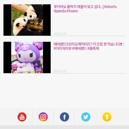
루이바오 볼딱지 깨물어 보고 싶다.. | #shorts
#panda #twins
2024.03.28
에버랜드X산리오캐릭터즈? 이 조합 못 막습니다❣️｜
#이리저리뷰 #에버랜드 #봄축제
2024.03.28