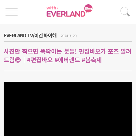
EVERLAND TV/이건 봐야해
2024. 3. 29.
사진만 찍으면 뚝딱이는 분들! 편집바오가 포즈 알려
드림😎｜#편집바오 #에버랜드 #봄축제