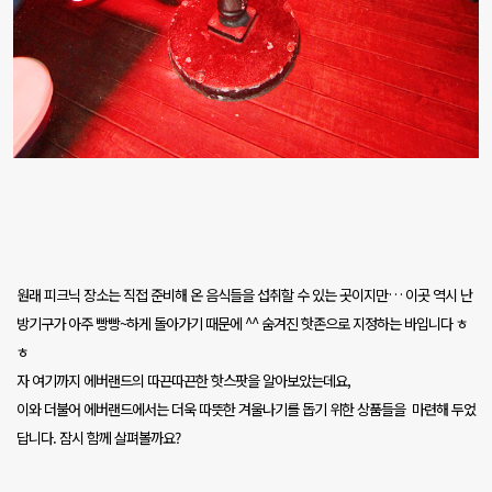
원래 피크닉 장소는 직접 준비해 온 음식들을 섭취할 수 있는 곳이지만
…
이곳 역시 난
방기구가 아주 빵빵
~
하게 돌아가기 때문에
^^
숨겨진 핫존으로 지정하는 바입니다 ㅎ
ㅎ
자 여기까지 에버랜드의 따끈따끈한 핫스팟을 알아보았는데요
,
이와 더불어 에버랜드에서는 더욱 따뜻한 겨울나기를 돕기 위한 상품들을
마련해 두었
답니다
.
잠시 함께 살펴볼까요
?