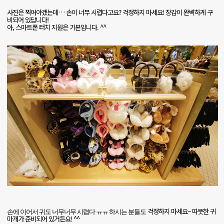
사진은 찍어야겠는데
…
손이 너무 시렵다고요
?
걱정하지 마세요
!
장갑이 완벽하게 구
비되어 있답니다
!
아
,
스마트폰 터치 지원은 기본입니다
. ^^
걱정하지 마세요
~
따뜻한 귀
손에 이어서 귀도 너무너무 시렵다 ㅠㅠ 하시는 분들도
마개가 준비되어 있거든요
! ^^