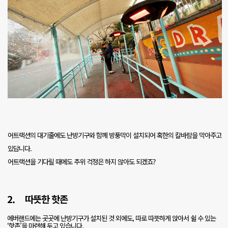
어트랙션의 대기줄에도 난방기구와 함께 방풍막이 설치되어 혹한의 칼바람을 막아주고
있답니다
.
어트랙션을 기다릴 때에도 추위 걱정은 하지 않아도 되겠죠
?
2.
따뜻한 핫존
에버랜드에는 곳곳에 난방기구가 설치된 것 외에도
,
따로 따뜻하게 앉아서 쉴 수 있는
‘
핫존
’
을 마련해 두고 있습니다
.