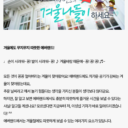
겨울에도 무지무지 따뜻한 에버랜드
!
손이 시려워
~
꽁
!
발이 시려워
~
꽁
! ♪
겨울바람 때문에
~
꽁
!
꽁
!
꽁
! ♬~
♩
모든 것이 꽁꽁 얼어버리는 겨울이 찾아왔어요
!
에버랜드에도 차가운 공기가 감싸는 겨
울이 찾아왔는데요
,
추운 날씨라고 해서 놀기 힘들다는 생각을 가지신 분들이 생각보다 많더군요
.
하지만
,
잘 알고 보면 에버랜드에서도 충분히 따뜻하게 즐거운 시간을 보낼 수 있다는
사실
!
알고들 계셨나요
?
모르셨다면
지금부터 저
,
이성섭 기자가 바로 알려드리겠습니
다
! ^^
에버랜드에서는 겨울철에도 따뜻하게 보낼 수 있는 여러가지 요소가 있답니다
.