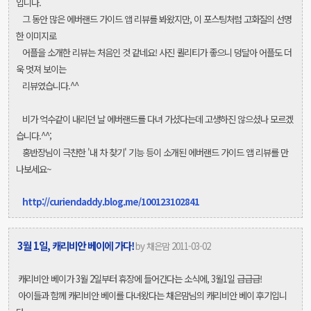
입니다.
그 동안 많은 에버랜드 가이드 앱 리뷰를 봐왔지만, 이 포스팅처럼 고화질의 선명
한
이미지로
어플을 소개한 리뷰는 처음인 것 같네요! 사진 퀼리티가 좋으니 덩달아 어플도
더
욱 멋져 보이는
리뷰였습니다.^^
비가 억수같이 내리던 날 에버랜드를 다녀 가셨다는데
고생하진 않으셨나 모르겠
습니다.^^;
홍반장님이 극찬한 '내 차 찾기' 기능 등이 소개된
에버랜드 가이드 앱 리뷰를 만
나보세요~
http://curiendaddy.blog.me/100123102841
3월 1일, 캐리비안 베이에 가다!
by
채은맘 2011-03-02
캐리비안 베이가 3월 2일부터 휴장에 들어간다는 소식에, 3월1일 급급급!
아이들과
함께
캐리비안 베이를 다녀왔다는 채은맘님의 캐리비안 베이 후기입니