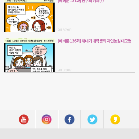
[에버툰 137화] 친구의 허세(?)
2016.09.09
[에버툰 136화] 새내기 대학생의 자연농원 대모험
2016.09.02