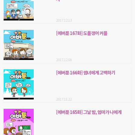
2017.12.13
[에버툰 167화] 도플갱어 커플
2017.12.06
[에버툰 166화] 썸녀에게 고백하기
2017.11.22
[에버툰 165화] 그날 밤, 엄마가 나에게