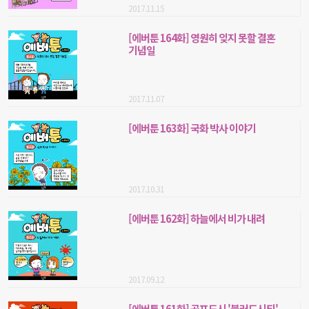
2017.11.15
[에버툰 164화] 영원히 잊지 못할 결혼
기념일
2017.11.07
[에버툰 163화] 국화 박사 이야기
2017.10.31
[에버툰 162화] 하늘에서 비가 내려
2017.09.12
[에버툰 161화] 공포도시 '블러드시티'