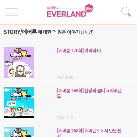
STORY/에버툰
에 대한 더 많은 이야기
(170건)
[에버툰 170화] 아빠와 나
2018.01.09
[에버툰 169화] 환상의 콤비 in 에버랜
드
2017.12.19
[에버툰 168화] 에버랜드에서 만난 천
사