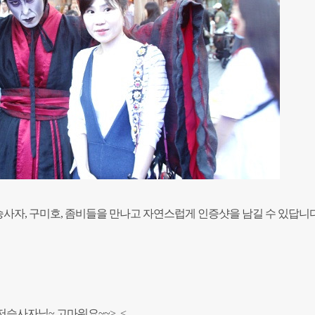
저승사자, 구미호, 좀비들을 만나고
자연스럽게 인증샷을 남길 수 있답니다
승사자님~ 고마워요~~>_<