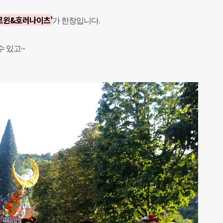
로윈&호러나이츠'
가 한창입니다.
수 있고~