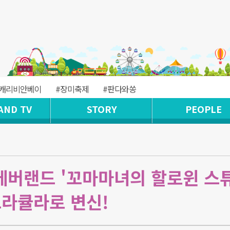
#캐리비안베이
#장미축제
#판다와쏭
AND TV
STORY
PEOPLE
 에버랜드 '꼬마마녀의 할로윈 스
드라큘라로 변신!