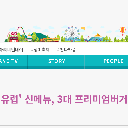
#캐리비안베이
#장미축제
#판다와쏭
AND TV
STORY
PEOPLE
유럽' 신메뉴, 3대 프리미엄버거