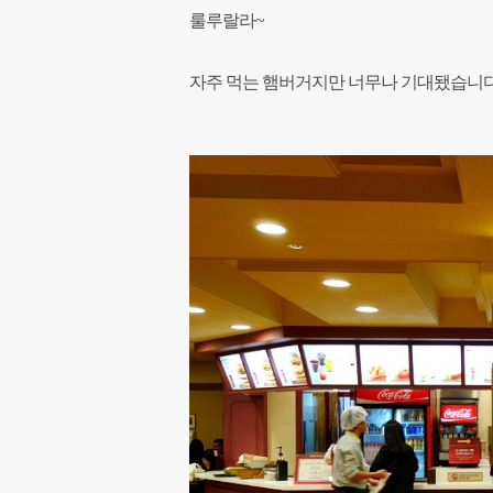
룰루랄라~
자주 먹는 햄버거지만 너무나 기대됐습니다. 