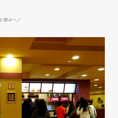
씐나~ >_<