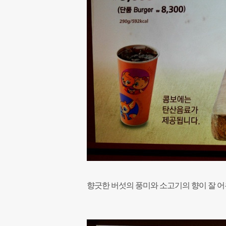
향긋한 버섯의 풍미와 소고기의 향이 잘 어