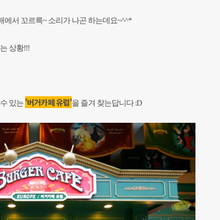
에서 꼬르륵~ 소리가 나곤 하는데요~^^*
 상황!!!
'버거카페 유럽'
 수 있는
을 즐겨 찾는답니다 :D