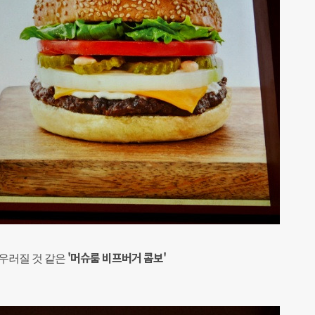
'머슈룸 비프버거 콤보'
우러질 것 같은