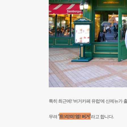
특히 최근에! '버거카페 유럽'에 신메뉴가
'
프!리!미!엄! 버거'
무려
라고 합니다.