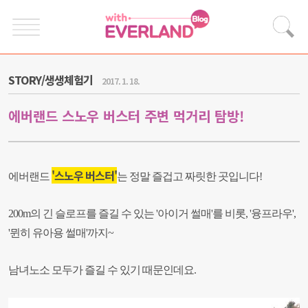
STORY/생생체험기
2017. 1. 18.
에버랜드 스노우 버스터 주변 먹거리 탐방!
'스노우 버스터'
에버랜드
는 정말 즐겁고 짜릿한 곳입니다!
200m의 긴 슬로프를 즐길 수 있는 '아이거 썰매'를 비롯, '
융프라우',
'뮌히 유아용 썰매'까지~
남녀노소 모두가 즐길 수 있기 때문인데요.