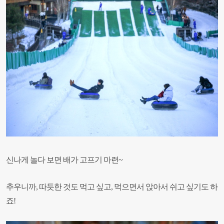
신나게 놀다 보면 배가 고프기 마련~
추우니까, 따듯한 것도 먹고 싶고,
먹으면서 앉아서 쉬고 싶기도 하
죠!