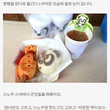
호빵을 판다로 즐긴다 :)
귀여운 모습에 절로 눈이 갑니다.
스노우 스낵에서 군것질을 해봤어요.
'
판다번'도 고르고, '스노우맨 핫도그'도 고르고~
따뜻한 '루이보스