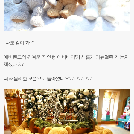
"나도 같이 가~"
에버랜드의 귀여운 곰 인형 '에버베어'가 새롭게 리뉴얼된 거 눈치
채셨나요?
더 러블리한 모습으로 돌아왔네요♡
♡
♡
♡
♡