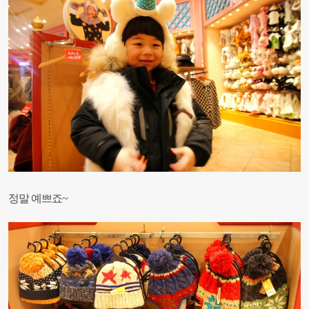
정말 예쁘죠~