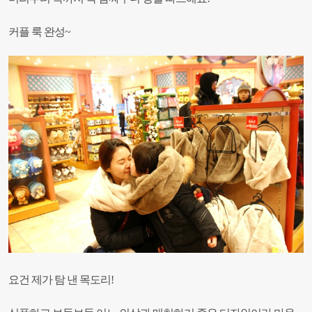
커플 룩 완성~
요건 제가 탐 낸 목도리!