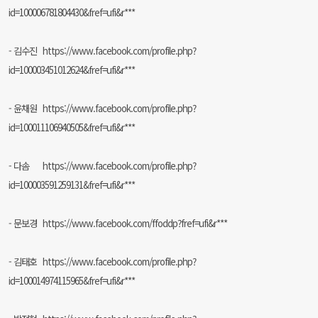
id=100006781804430&fref=ufi&r***
- 김수진
https://www.facebook.com/profile.php?
id=100003451012624&fref=ufi&r***
- 윤채원
https://www.facebook.com/profile.php?
id=100011106940505&fref=ufi&r***
- 다솜
https://www.facebook.com/profile.php?
id=100003591259131&fref=ufi&r***
- 문보경
https://www.facebook.com/ffoddp?fref=ufi&r***
- 김태호
https://www.facebook.com/profile.php?
id=100014974115965&fref=ufi&r***