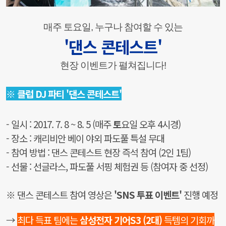
매주 토요일,
누구나 참여할 수 있는
'댄스 콘테스트'
현장 이벤트가 펼쳐집니다!
※
클럽 DJ 파티 '
댄스 콘테스트'
- 일시 : 2017. 7. 8 ~ 8. 5
(
매주
토
요일
오후 4시경)
- 장소 : 캐리비안 베이 야외 파도풀 특설 무대
- 참여 방법 : 댄스 콘테스트 현장 즉석 참여
(2인 1팀)
- 선물 : 선글라스, 파도풀 서핑 체험권 등
(참여자 중 선정)
※ 댄스 콘테스트 참여 영상은
'SNS 투표 이벤트'
진행 예정
→
최다 득표 팀에는
삼성전자 기어S3 (2대)
득템의 기회까