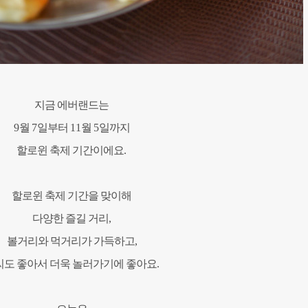
지금 에버랜드는
9
월
7
일부터
11
월
5
일까지
할로윈 축제 기간이에요
.
할로윈 축제 기간을 맞이해
다양한 즐길 거리
,
볼거리와 먹거리가 가득하고
,
씨도 좋아서 더욱 놀러가기에 좋아요
.