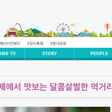
#캐리비안베이
#장미축제
#판다와쏭
AND TV
STORY
PEOPLE
제에서 맛보는 달콤살벌한 먹거리