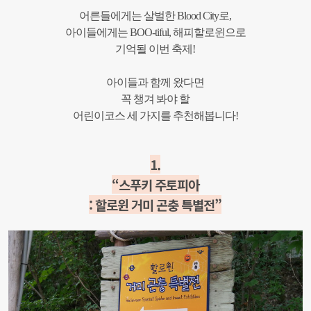
어른들에게는 살벌한 Blood City로,
아이들에게는 BOO-tiful,
해피할로윈으로
기억될 이번 축제!
아이들과 함께 왔다면
꼭 챙겨 봐야 할
어린이코스 세 가지를 추천해봅니다!
1.
“스푸키 주토피아
: 할로윈 거미 곤충 특별전”