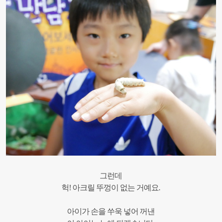
그런데
헉! 아크릴 뚜껑이 없는 거예요.
아이가 손을 쑤욱 넣어 꺼낸