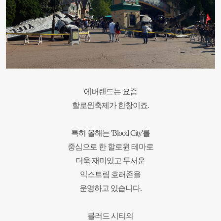
에버랜드는 요즘
할로윈축제가 한창이죠.
특히 올해는 'Blood City'를
중심으로 한
할로윈 테마로
더욱 재미있고
무서운
익스트림 호러존을
운영하고 있습니다.
블러드 시티의