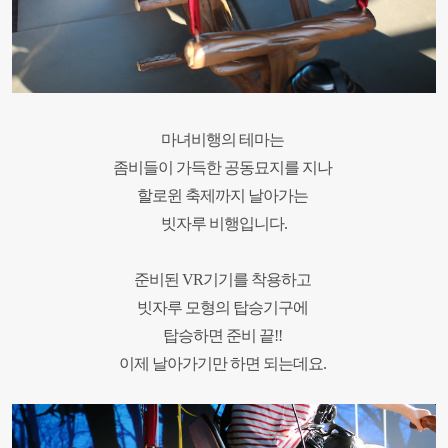
마녀비행의 테마는
좀비들이 가득한 공동묘지를 지나
할로윈 축제까지 날아가는
빗자루 비행
입니다.
준비된 VR기기를 착용하고
빗자루 모형의 탑승기구에
탑승하면 준비 끝!!
이제 날아가기만 하면 되는데요.