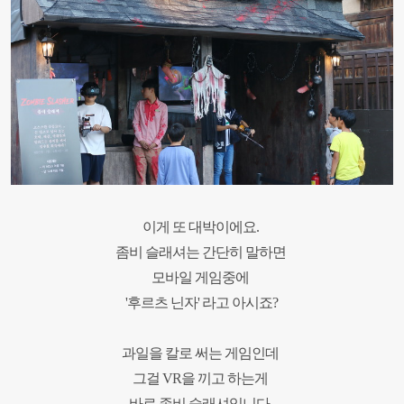
이게 또 대박이에요.
좀비 슬래셔는 간단히 말하면
모바일 게임중에
'후르츠 닌자'
라고 아시죠?
과일을 칼로 써는 게임인데
그걸 VR을 끼고 하는게
바로 좀비 슬래셔입니다.