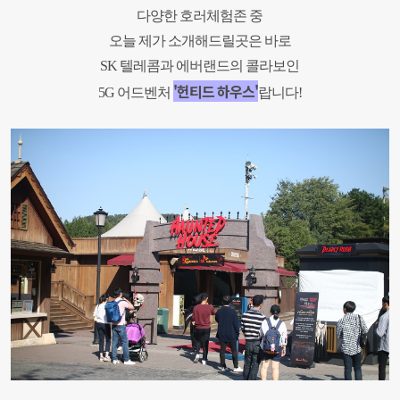
다양한 호러체험존 중
오늘 제가 소개해드릴곳은
바로
SK 텔레콤과 에버랜드의 콜라보인
'
헌티드 하우스'
5G 어드벤처
랍니다!