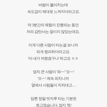
바람이 몰아치는데
속도감이 제대로 느껴지더라고요.
약 3분간의 체험이 진행되는 동안
저의
감탄사는 끊이지 않았는데요.
이게 다른 사람이 타는걸 보니까
되게 챙피하더라고요.
'아 내가 저랬겠구나' 하고요 ㅎㅎ
덩치 큰 사람이 '와
~~' '
오~~'
'으~~'
계속 외치니까
옆에서 사람들이 킥킥대고…
암튼 정말 빗자루 타는 기분은
최고였습니다. 엄지 척!