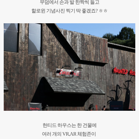
무덤에서 손과 발 한짝씩 들고
할로윈 기념사진 찍기 딱 좋겠죠? ㅎㅎ
헌티드 하우스는 한 건물에
여러 개의 VR,AR 체험존이